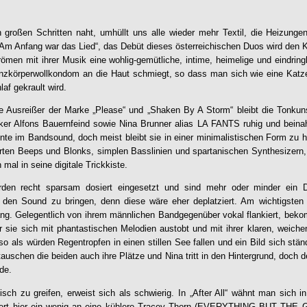
n großen Schritten naht, umhüllt uns alle wieder mehr Textil, die Heizunge
Am Anfang war das Lied
“, das Debüt dieses österreichischen Duos wird den 
ömen mit ihrer Musik eine wohlig-gemütliche, intime, heimelige und eindring
anzkörperwollkondom an die Haut schmiegt, so dass man sich wie eine Katze
af gekrault wird.
tere Ausreißer der Marke „Please“ und „Shaken By A Storm“ bleibt die To
Alfons Bauernfeind sowie Nina Brunner alias LA FANTS ruhig und beinahe f
te im Bandsound, doch meist bleibt sie in einer minimalistischen Form zu 
erten Beeps und Blonks, simplen Basslinien und spartanischen Synthesizern, 
mal in seine digitale Trickkiste.
rden recht sparsam dosiert eingesetzt und sind mehr oder minder ein Dy
 den Sound zu bringen, denn diese wäre eher deplatziert. Am wichtigsten
ang. Gelegentlich von ihrem männlichen Bandgegenüber vokal flankiert, beko
r sie sich mit phantastischen Melodien austobt und mit ihrer klaren, weic
 so als würden Regentropfen in einen stillen See fallen und ein Bild sich stän
auschen die beiden auch ihre Plätze und Nina tritt in den Hintergrund, doch der
de.
tisch zu greifen, erweist sich als schwierig. In „After All“ wähnt man sich 
ert hier ein wenig an eine kühlere Tracey Thorn (EVERYTHING BUT THE