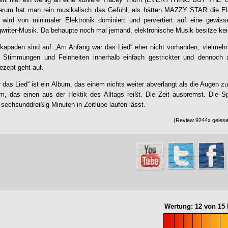
ederum hat man rein musikalisch das Gefühl, als hätten MAZZY STAR die Ele
 wird von minimaler Elektronik dominiert und pervertiert auf eine gewiss
writer-Musik. Da behaupte noch mal jemand, elektronische Musik besitze kei
kapaden sind auf „
Am Anfang war das Lied
“ eher nicht vorhanden, vielmeh
t Stimmungen und Feinheiten innerhalb einfach gestrickter und dennoch
ezept geht auf.
 das Lied
“ ist ein Album, das einem nichts weiter abverlangt als die Augen 
m, das einen aus der Hektik des Alltags reißt. Die Zeit ausbremst. Die
chsunddreißig Minuten in Zeitlupe laufen lässt.
(Review 9244x gelesen
Wertung:
12
von
15