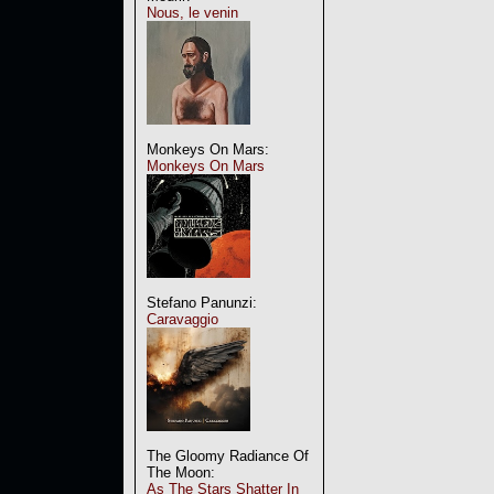
Nous, le venin
Monkeys On Mars:
Monkeys On Mars
Stefano Panunzi:
Caravaggio
The Gloomy Radiance Of
The Moon:
As The Stars Shatter In