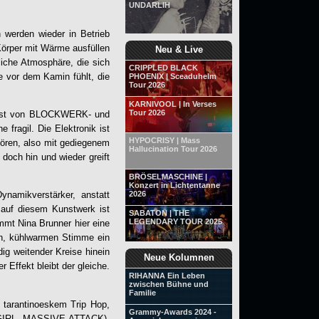
UNDARLIH
n werden wieder in Betrieb
Körper mit Wärme ausfüllen
Neu & Live
liche Atmosphäre, die sich
CRIPPLED BLACK
 vor dem Kamin fühlt, die
PHOENIX | Sceaduhelm
Tour 2026
KARNIVOOL | In Verses
Tour 2026
nkunst von BLOCKWERK- und
ragil. Die Elektronik ist
HYPOCRISY | Mass
hören, also mit gediegenem
Hallucination Tour 2026
doch hin und wieder greift
BRÖSELMASCHINE |
Konzert in Lichtentanne
2026
namikverstärker, anstatt
 auf diesem Kunstwerk ist
SABATON | THE
LEGENDARY TOUR 2025
mmt Nina Brunner hier eine
hen, kühlwarmen Stimme ein
dig weitender Kreise hinein
Neue Kolumnen
 Effekt bleibt der gleiche.
RIHANNA Ein Leben
zwischen Bühne und
Familie
in tarantinoeskem Trip Hop,
Grammy-Awards 2024 -
 GIRL, MASSIVE ATTACK),