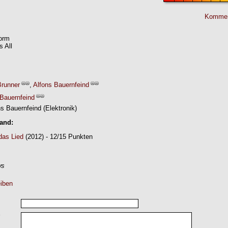
Kommen
orm
s All
Brunner
,
Alfons Bauernfeind
 Bauernfeind
ns Bauernfeind (Elektronik)
Band:
das Lied
(2012) - 12/15 Punkten
ws
iben