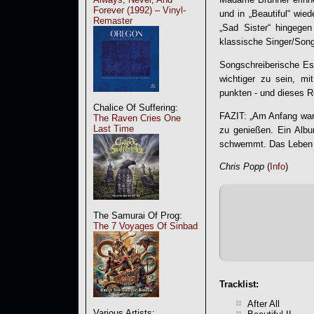
Forever (1992) – Vinyl-
und in „Beautiful“ wi
Remaster
„Sad Sister“ hingegen
klassische Singer/Song
Songschreiberische Es
wichtiger zu sein, mi
punkten - und dieses R
Chalice Of Suffering:
FAZIT: „
Am Anfang war
The Raven Cries One
Last Time
zu genießen. Ein Albu
schwemmt. Das Leben se
Chris Popp
(
Info
)
The Samurai Of Prog:
The 7 Voyages Of Sinbad
Tracklist:
After All
Various Artists: