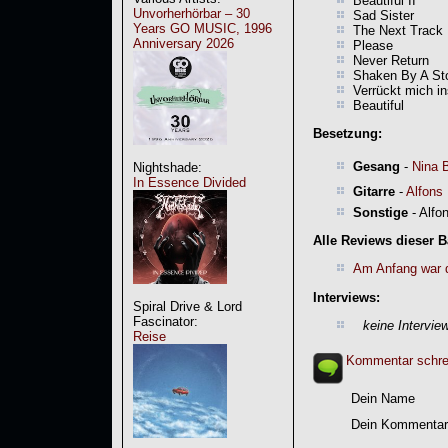
Beautiful II
Unvorherhörbar – 30
Sad Sister
Years GO MUSIC, 1996
The Next Track
Anniversary 2026
Please
Never Return
Shaken By A St
Verrückt mich in
Beautiful
Besetzung:
Gesang
-
Nina 
Nightshade:
In Essence Divided
Gitarre
-
Alfons
Sonstige
- Alfo
Alle Reviews dieser 
Am Anfang war 
Interviews:
Spiral Drive & Lord
Fascinator:
keine Intervie
Reise
Kommentar schre
Dein Name
Dein Kommentar