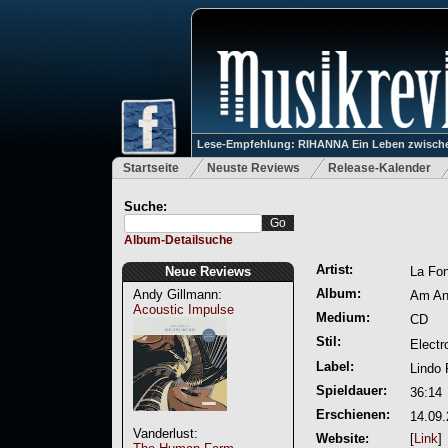
Lese-Empfehlung: RIHANNA Ein Leben zwische
Startseite
Neuste Reviews
Release-Kalender
Suche:
Album-Detailsuche
Artist:
Neue Reviews
La Fo
Album:
Andy Gillmann:
Am An
Acoustic Impulse
Medium:
CD
Stil:
Electr
Label:
Lindo
Spieldauer:
36:14
Erschienen:
14.09
Vanderlust:
Website:
[
Link
]