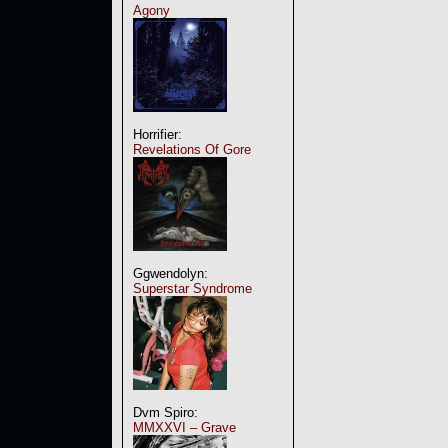
Agony
Horrifier:
Revelations Of Gore
Ggwendolyn:
Superstar Syndrome
Dvm Spiro:
MMXXVI – Grave