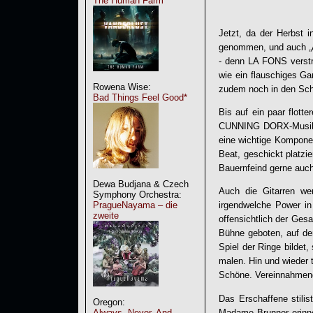
The Human Farm
Jetzt, da der Herbst i
genommen, und auch „
- denn
LA FONS
verstr
wie ein flauschiges G
Rowena Wise:
zudem noch in den Schl
Bad Things Feel Good*
Bis auf ein paar flot
CUNNING DORX-Musiker 
eine wichtige Komponen
Beat, geschickt platzi
Bauernfeind gerne auch 
Dewa Budjana & Czech
Auch die Gitarren we
Symphony Orchestra:
PragueNayama – die
irgendwelche Power in
zweite
offensichtlich der Ges
Bühne geboten, auf de
Spiel der Ringe bildet,
malen. Hin und wieder t
Schöne. Vereinnahmen
Das Erschaffene stilis
Oregon:
Madame Brunner erinn
Always, Never, And