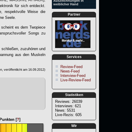
Auszeichnungen in
weiblicher Hand
ktronik für sich entdeckt.
e, respektvolle Weise die
Partner
ne Seele.
r scheint es dem Twopiece
 anspruchsvoller Songs zu
zu schließen, zuzuhören und
 Spannung aus den Muskeln
Services
Review-Feed
, veröffentlicht am
16.09.2012
)
News-Feed
Interview-Feed
Live-Review-Feed
Statistiken
Reviews: 26039
Interviews: 621
News: 5531
Live-Rezis: 605
Punkten [
?
]
Wir