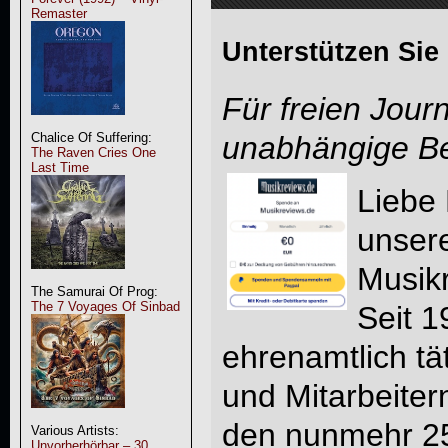
Remaster
Unterstützen Sie
Für freien Jour
Chalice Of Suffering:
unabhängige Be
The Raven Cries One
Last Time
Liebe
unser
Musik
The Samurai Of Prog:
The 7 Voyages Of Sinbad
Seit 1
ehrenamtlich tä
und Mitarbeitern
den nunmehr 25
Various Artists:
Unvorherhörbar – 30