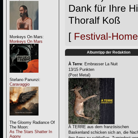
Dank für Ihre Hi
Thoralf Koß
[
Festival-Hom
Monkeys On Mars:
Monkeys On Mars
Albumtipp der Redaktion
À Terre
: Embrasser La Nuit
13/15 Punkten
(Post Metal)
Stefano Panunzi:
Caravaggio
The Gloomy Radiance Of
À TERRE aus dem französischen
The Moon:
As The Stars Shatter In
Baskenland schicken sich an, die Nach
Agony
ihre Arme zu schließen. Zumindest we