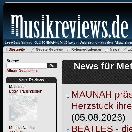
Lese-Empfehlung: O. USCHMANN: Mit Bitte um Verbreitung - aus dem Alltag eines
Startseite
Neuste Reviews
Release-Kalender
News
Li
Suche:
News für Met
Album-Detailsuche
Neue Reviews
Maquina:
Body Transmission
MAUNAH präse
Herzstück ihre
(05.08.2026)
BEATLES - die
Modula Nation: