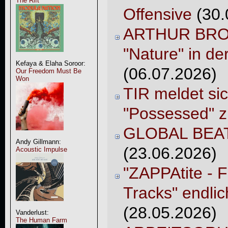
The Rift
Offensive
(30.
ARTHUR BROW
"Nature" in de
Kefaya & Elaha Soroor:
(06.07.2026)
Our Freedom Must Be
Won
TIR meldet si
"Possessed" z
GLOBAL BEATL
Andy Gillmann:
(23.06.2026)
Acoustic Impulse
"ZAPPAtite - 
Tracks" endlic
(28.05.2026)
Vanderlust:
The Human Farm