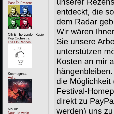
unserer Rezens
Past To Present
entdeckt, die s
dem Radar gebl
Wir wären Ihne
Olli & The London Radio
Pop Orchestra:
Sie unsere Arbe
Life On Rennes
unterstützen mö
Kosten an mir a
hängenbleiben.
Kosmogonia:
Aella
die Möglichkeit
Festival-Homep
direkt zu PayPal
werden) uns zu 
Mourir:
Nous, le venin