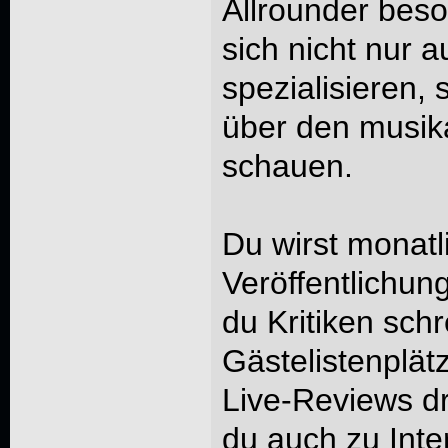
Allrounder bes
sich nicht nur a
spezialisieren,
über den musika
schauen.
Du wirst monatli
Veröffentlichun
du Kritiken schr
Gästelistenplät
Live-Reviews dr
du auch zu Inte