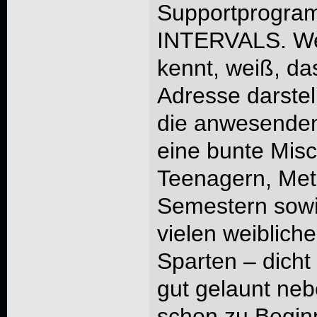
Supportprogram
INTERVALS. We
kennt, weiß, da
Adresse darstel
die anwesenden
eine bunte Misc
Teenagern, Me
Semestern sowie
vielen weiblich
Sparten – dicht
gut gelaunt ne
schon zu Begin