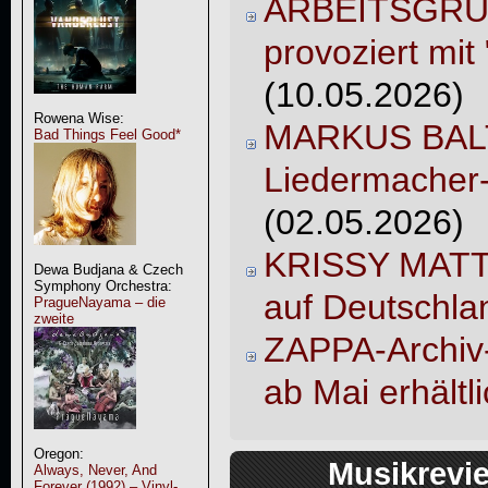
ARBEITSGRU
provoziert mi
(10.05.2026)
Rowena Wise:
MARKUS BALTE
Bad Things Feel Good*
Liedermacher
(02.05.2026)
KRISSY MATT
Dewa Budjana & Czech
Symphony Orchestra:
auf Deutschla
PragueNayama – die
zweite
ZAPPA-Archiv
ab Mai erhältli
Oregon:
Musikrevie
Always, Never, And
Forever (1992) – Vinyl-